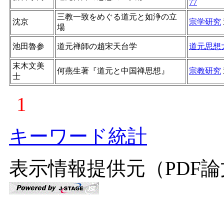
77
三教一致をめぐる道元と如浄の立
沈京
宗学研究
場
池田魯参
道元禅師の趙宋天台学
道元思想
末木文美
何燕生著『道元と中国禅思想』
宗教研究
士
1
キーワード統計
表示情報提供元（PDF