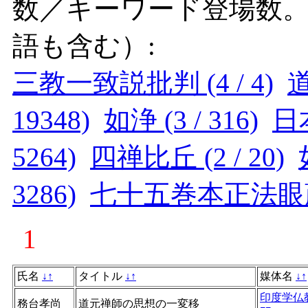
数／キーワード登場数
語も含む）:
三教一致説批判 (4 / 4)
道
19348)
如浄 (3 / 316)
日本
5264)
四禅比丘 (2 / 20)
3286)
七十五巻本正法眼蔵 (
1
氏名
↓
↑
タイトル
↓
↑
媒体名
↓
↑
印度学仏
務台孝尚
道元禅師の思想の一変移