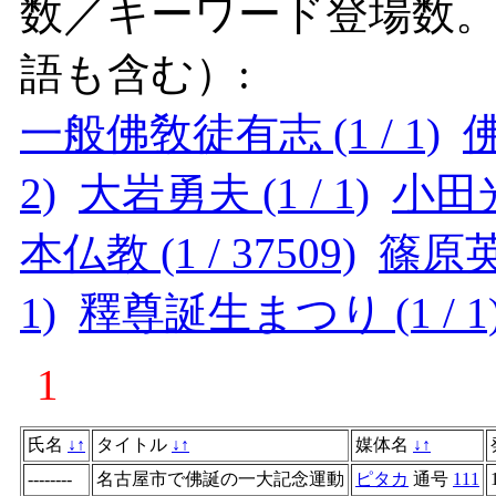
数／キーワード登場数
語も含む）:
一般佛敎徒有志 (1 / 1)
佛
2)
大岩勇夫 (1 / 1)
小田光作
本仏教 (1 / 37509)
篠原英太
1)
釋尊誕生まつり (1 / 1
1
氏名
↓
↑
タイトル
↓
↑
媒体名
↓
↑
--------
名古屋市で佛誕の一大記念運動
ピタカ
通号
111