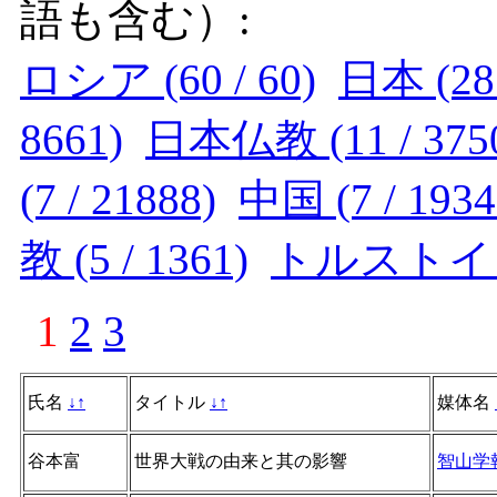
語も含む）:
ロシア (60 / 60)
日本 (28 
8661)
日本仏教 (11 / 375
(7 / 21888)
中国 (7 / 1934
教 (5 / 1361)
トルストイ (5
1
2
3
氏名
↓
↑
タイトル
↓
↑
媒体名
谷本富
世界大戦の由来と其の影響
智山学