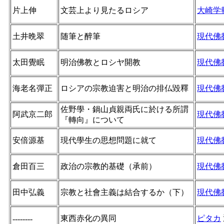
片上伸
文芸上より見たるロシア
大崎学
土井晩翠
随筆と醉筆
現代佛
太田覺眠
明治佛教とロシヤ開教
現代佛
海老名彈正
ロシアの宗教迫害と明治の排仏毀釋
現代佛
佐野學・鍋山貞親両氏に於ける所謂
阿武京二郎
現代佛
『轉向』について
安倍源基
現代學生の思想問題に就て
現代佛
倉田百三
政治の宗教的基礎（承前）
現代佛
田中弘義
宗教と社會主義は結合するか（下）
現代佛
東西赤化の異同
ピタカ
--------