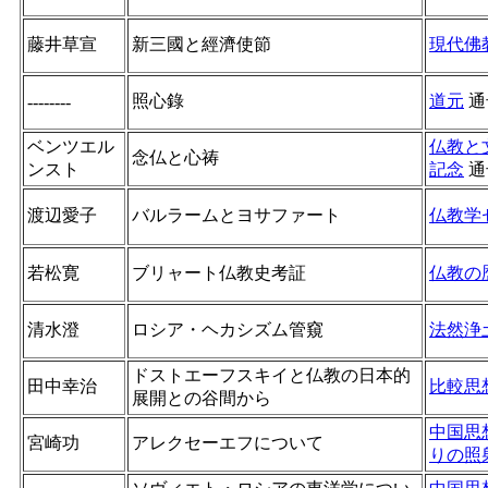
藤井草宣
新三國と經濟使節
現代佛
照心錄
道元
通
--------
ベンツエル
仏教と
念仏と心祷
ンスト
記念
通
渡辺愛子
バルラームとヨサファート
仏教学
若松寛
ブリャート仏教史考証
仏教の
清水澄
ロシア・ヘカシズム管窺
法然浄
ドストエーフスキイと仏教の日本的
田中幸治
比較思
展開との谷間から
中国思
宮崎功
アレクセーエフについて
りの照