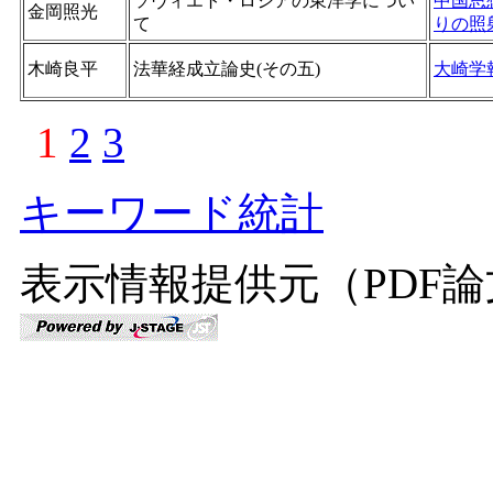
ソヴィエト・ロシアの東洋学につい
中国思
金岡照光
て
りの照
木崎良平
法華経成立論史(その五)
大崎学
1
2
3
キーワード統計
表示情報提供元（PDF