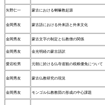
矢野仁一
蒙古における喇嘛教起源
金岡秀友
蒙古語における外来語と外来文化
金岡秀友
蒙古文字の制定と仏教僧の関係
金岡秀友
金光明経の蒙古語訳
愛宕松男
元朝に於ける仏寺道観の税粮優免について
金岡秀友
蒙古仏教研究の現況
金岡秀友
モンゴル仏教教団の形成の中心課題