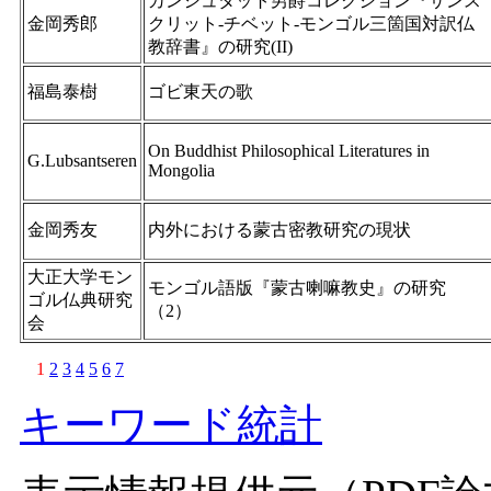
カンシュタット男爵コレクション『サンス
金岡秀郎
クリット-チベット-モンゴル三箇国対訳仏
教辞書』の研究(II)
福島泰樹
ゴビ東天の歌
On Buddhist Philosophical Literatures in
G.Lubsantseren
Mongolia
金岡秀友
内外における蒙古密教研究の現状
大正大学モン
モンゴル語版『蒙古喇嘛教史』の研究
ゴル仏典研究
（2）
会
1
2
3
4
5
6
7
キーワード統計