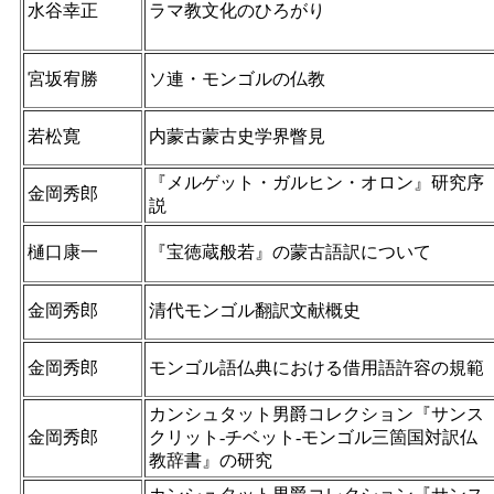
水谷幸正
ラマ教文化のひろがり
宮坂宥勝
ソ連・モンゴルの仏教
若松寛
内蒙古蒙古史学界瞥見
『メルゲット・ガルヒン・オロン』研究序
金岡秀郎
説
樋口康一
『宝徳蔵般若』の蒙古語訳について
金岡秀郎
清代モンゴル翻訳文献概史
金岡秀郎
モンゴル語仏典における借用語許容の規範
カンシュタット男爵コレクション『サンス
金岡秀郎
クリット-チベット-モンゴル三箇国対訳仏
教辞書』の研究