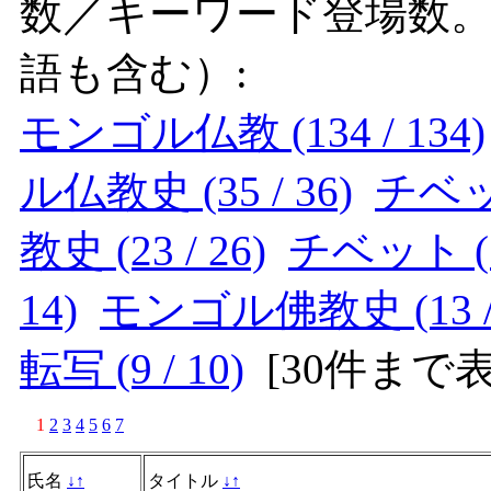
数／キーワード登場数
語も含む）:
モンゴル仏教 (134 / 134)
ル仏教史 (35 / 36)
チベット
教史 (23 / 26)
チベット (14
14)
モンゴル佛教史 (13 / 
転写 (9 / 10)
[
30件まで
1
2
3
4
5
6
7
氏名
↓
↑
タイトル
↓
↑