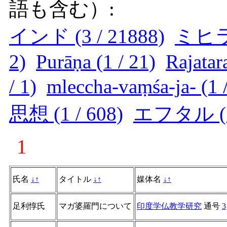
語も含む）:
インド (3 / 21888)
ミヒラク
2)
Purāṇa (1 / 21)
Rajatar
/ 1)
mleccha-vaṃśa-ja- (1 /
思想 (1 / 608)
エフタル (1 
1
氏名
↓
↑
タイトル
↓
↑
媒体名
↓
↑
足利惇氏
マガ婆羅門について
印度学仏教学研究
通号
3