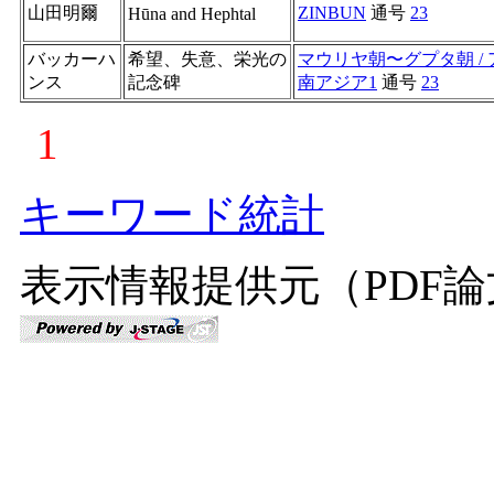
山田明爾
ZINBUN
通号
23
Hūna and Hephtal
バッカーハ
希望、失意、栄光の
マウリヤ朝〜グプタ朝 /
ンス
記念碑
南アジア1
通号
23
1
キーワード統計
表示情報提供元（PDF