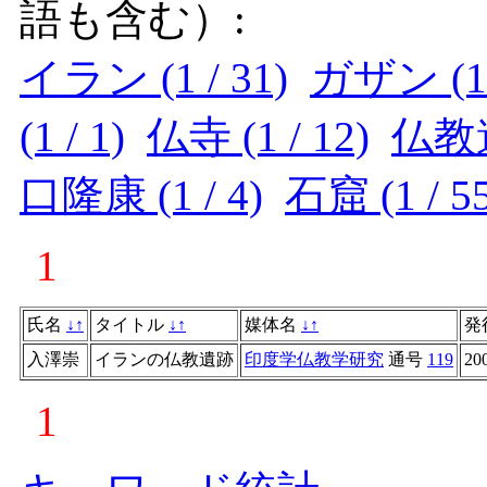
語も含む）:
イラン (1 / 31)
ガザン (1 
(1 / 1)
仏寺 (1 / 12)
仏教遺跡
口隆康 (1 / 4)
石窟 (1 / 5
1
氏名
↓
↑
タイトル
↓
↑
媒体名
↓
↑
発
入澤崇
イランの仏教遺跡
印度学仏教学研究
通号
119
20
1