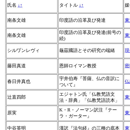
氏名
↓
↑
タイトル
↓
↑
媒
南条文雄
印度語の沿革及び発達
東
印度語の沿革及び発達(前号の
南条文雄
東
続)
シルヷンレヴィ
龜茲國語とその硏究の端緒
現
藤田真道
恩師ロイマン教授
密
宇井伯寿『菩薩、仏の音訳に
春日井真也
仏
ついて』
エジャトン氏「仏教梵語文
辻直四郎
東
法・辞典」「仏教梵語読本」
K・R・ノーマン訳注『テー
原実
東
ラ・ガーター』
中谷英明
漢訳『法句経』の三種の底本
東