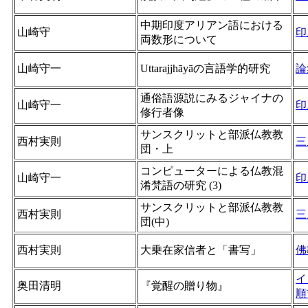
中期印度アリアン語における
山崎守
印
両数形について
山崎守一
Uttarajjhāyāの言語学的研究
論
通俗語源説にみるジャイナの
山崎守一
印
修行者像
サンスクリットと部派仏教教
西村実則
三
団・上
コンピューターによる仏教混
山崎守一
印
淆梵語の研究 (3)
サンスクリットと部派仏教教
西村実則
三
団(中)
西村実則
大乗在家信者と「書写」
佛
イ
奥田清明
『覚醒の贈り物』
順