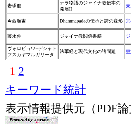
ナラ物語のジャイナ教伝本の
岩琢磨
東
発展II
今西順吉
Dhammapadaの伝承と詩の変形
宗
藤永伸
ジャイナ教関係書籍
ジ
ヴォロビョワ=デシャト
法華経と現代文化の諸問題
東
フスカヤマルガリータ
1
2
キーワード統計
表示情報提供元（PDF