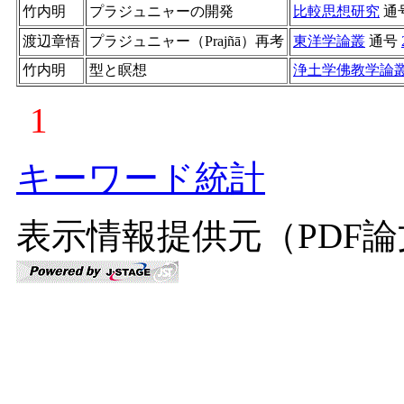
竹内明
プラジュニャーの開発
比較思想研究
通
渡辺章悟
プラジュニャー（Prajñā）再考
東洋学論叢
通号
竹内明
型と瞑想
浄土学佛教学論
1
キーワード統計
表示情報提供元（PDF