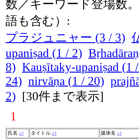
数／キーワード登場数
語も含む）:
プラジュニャー (3 / 3)
仏
upaniṣad (1 / 2)
Bṛhadāraṇ
8)
Kauṣītaky-upaniṣad (1 /
24)
nirvāṇa (1 / 20)
prajñā
2)
[
30件まで表示
]
1
氏名
↓
↑
タイトル
↓
↑
媒体名
↓
↑