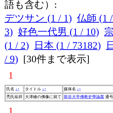
語も含む）:
デツサン (1 / 1)
仏師 (1 /
3)
好色一代男 (1 / 10)
宗
(1 / 2)
日本 (1 / 73182)
日
/ 9)
[
30件まで表示
]
1
氏名
↓
↑
タイトル
↓
↑
媒体名
↓
↑
禿氏祐祥
大津繪の佛像に就て
龍谷大学佛教史學論叢
通
1