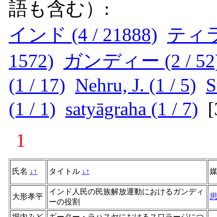
語も含む）:
インド (4 / 21888)
ティラク
1572)
ガンディー (2 / 52
(1 / 17)
Nehru, J. (1 / 5)
S
(1 / 1)
satyāgraha (1 / 7)
[
1
氏名
↓
↑
タイトル
↓
↑
インド人民の民族解放運動におけるガンディ
大形孝平
ーの役割
堀内みど
ギーター・ラハスヤにおけるスワラージにつ