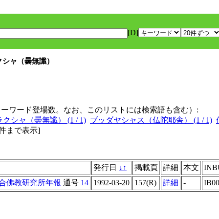
[D]
ラクシャ（曇無讖）
キーワード登場数。なお、このリストには検索語も含む）:
クシャ（曇無讖） (1 / 1)
ブッダヤシャス（仏陀耶舎） (1 / 1)
0件まで表示
]
発行日
↓
↑
掲載頁
詳細
本文
INB
合佛教研究所年報
通号
14
1992-03-20
157(R)
詳細
-
IB0