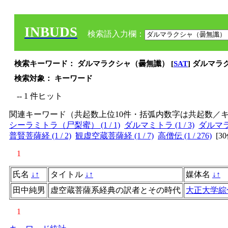
INBUDS
検索語入力欄：
検索キーワード： ダルマラクシャ（曇無讖） [
SAT
] ダルマ
検索対象： キーワード
-- 1 件ヒット
関連キーワード（共起数上位10件・括弧内数字は共起数／
シーラミトラ（尸梨蜜） (1 / 1)
ダルマミトラ (1 / 3)
ダルマラ
普賢菩薩経 (1 / 2)
観虚空蔵菩薩経 (1 / 7)
高僧伝 (1 / 276)
[
3
1
氏名
↓
↑
タイトル
↓
↑
媒体名
↓
↑
田中純男
虚空蔵菩薩系経典の訳者とその時代
大正大学綜
1