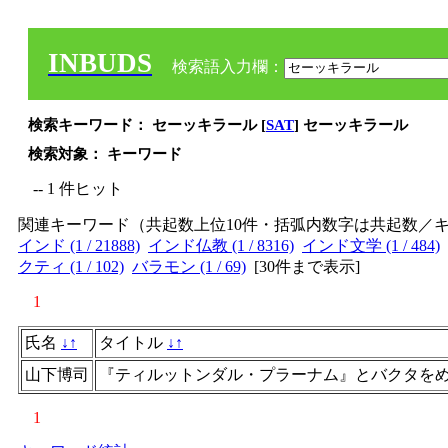
INBUDS
検索語入力欄：
検索キーワード： セーッキラール [
SAT
] セーッキラール
検索対象： キーワード
-- 1 件ヒット
関連キーワード（共起数上位10件・括弧内数字は共起数／
インド (1 / 21888)
インド仏教 (1 / 8316)
インド文学 (1 / 484)
クティ (1 / 102)
バラモン (1 / 69)
[
30件まで表示
]
1
氏名
↓
↑
タイトル
↓
↑
山下博司
『ティルットンダル・プラーナム』とバクタを
1