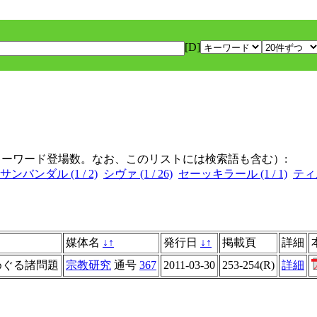
[D]
キーワード登場数。なお、このリストには検索語も含む）:
サンバンダル (1 / 2)
シヴァ (1 / 26)
セーッキラール (1 / 1)
ティ
媒体名
↓
↑
発行日
↓
↑
掲載頁
詳細
めぐる諸問題
宗教研究
通号
367
2011-03-30
253-254(R)
詳細