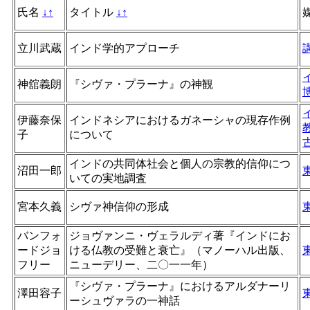
氏名
↓
↑
タイトル
↓
↑
立川武蔵
インド学的アプローチ
神舘義朗
『シヴァ・プラーナ』の神観
伊藤奈保
インドネシアにおけるガネーシャの現存作例
子
について
インドの共同体社会と個人の宗教的信仰につ
沼田一郎
いての実地調査
宮本久義
シヴァ神信仰の形成
バンフォ
ジョヴァンニ・ヴェラルディ著『インドにお
ードジョ
ける仏教の受難と衰亡』（マノーハル出版、
フリー
ニューデリー、二〇一一年）
『シヴァ・プラーナ』におけるアルダナーリ
澤田容子
ーシュヴァラの一神話