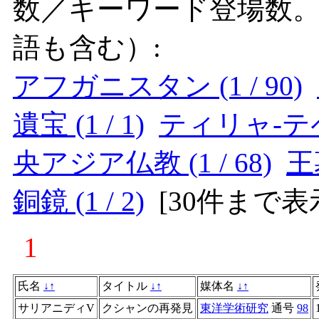
数／キーワード登場数
語も含む）:
アフガニスタン (1 / 90)
遺宝 (1 / 1)
ティリャ-テペ (
央アジア仏教 (1 / 68)
王墓
銅鏡 (1 / 2)
[
30件まで表
1
氏名
↓
↑
タイトル
↓
↑
媒体名
↓
↑
サリアニディV
クシャンの再発見
東洋学術研究
通号
98