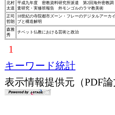
北村
平成九年度 密教資料研究所派遣 第2回海外密教調
太道
査研究・実修班報告 外モンゴルのラマ教美術
正司
18世紀の寺院都市ズーン・フレーのデジタルアーカ
哲朗
ブと構造解明
森雅
チベット仏教における芸術と政治
秀
1
キーワード統計
表示情報提供元（PDF