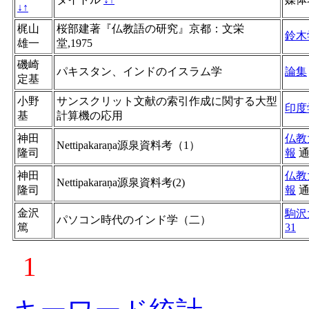
↓
↑
梶山
桜部建著『仏教語の研究』京都：文栄
鈴木
雄一
堂,1975
磯崎
パキスタン、インドのイスラム学
論集
定基
小野
サンスクリット文献の索引作成に関する大型
印度
基
計算機の応用
神田
仏教
Nettipakaraṇa源泉資料考（1）
隆司
報
神田
仏教
Nettipakaraṇa源泉資料考(2)
隆司
報
金沢
駒沢
パソコン時代のインド学（二）
篤
31
1