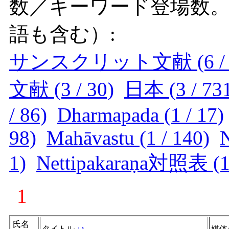
数／キーワード登場数
語も含む）:
サンスクリット文献 (6 / 
文献 (3 / 30)
日本 (3 / 73
/ 86)
Dharmapada (1 / 17)
98)
Mahāvastu (1 / 140)
N
1)
Nettipakaraṇa対照表 (1 
1
氏名
タイトル
↓
↑
媒体