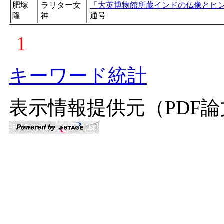
肥塚
ラリター女
「大英博物館所蔵インドの仏像とヒ
隆
神
通号
1
キーワード統計
表示情報提供元（PDF