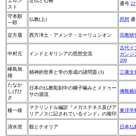
エルン
念仏と心祷
通号
22
スト
守本順
仏教(上)
思想
通
一郎
定方晟
西方浄土・アメンテ・エーリュシオン
宗教研
古代イ
中村元
インドとギリシアの思想交流
ガンジ
209
峰島旭
精神的世界と学の形成の諸問題 (3)
三康文
雄
たなか
日本の仏教彫刻中の獅子噛みとメドゥー
しげひ
佛敎藝
サの源流
さ
マクリンドル編訳『メガステネス及びア
榎一雄
東洋学
リアノスに記されているインド』の複印
清水澄
観とテオリア
日本仏