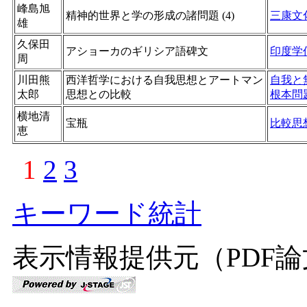
峰島旭
精神的世界と学の形成の諸問題 (4)
三康文
雄
久保田
アショーカのギリシア語碑文
印度学
周
川田熊
西洋哲学における自我思想とアートマン
自我と
太郎
思想との比較
根本問
横地清
宝瓶
比較思
恵
1
2
3
キーワード統計
表示情報提供元（PDF