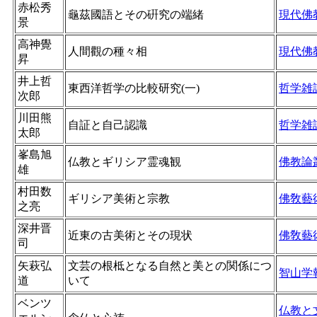
赤松秀
龜茲國語とその硏究の端緒
現代佛
景
高神覺
人間觀の種々相
現代佛
昇
井上哲
東西洋哲学の比較研究(一)
哲学雑
次郎
川田熊
自証と自己認識
哲学雑
太郎
峯島旭
仏教とギリシア霊魂観
佛教論
雄
村田数
ギリシア美術と宗教
佛敎藝
之亮
深井晋
近東の古美術とその現状
佛敎藝
司
矢萩弘
文芸の根柢となる自然と美との関係につ
智山学
道
いて
ベンツ
仏教と