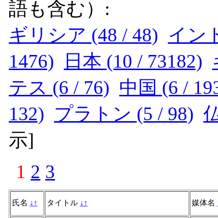
語も含む）:
ギリシア (48 / 48)
インド (
1476)
日本 (10 / 73182)
テス (6 / 76)
中国 (6 / 19
132)
プラトン (5 / 98)
仏
示
]
1
2
3
氏名
↓
↑
タイトル
↓
↑
媒体名