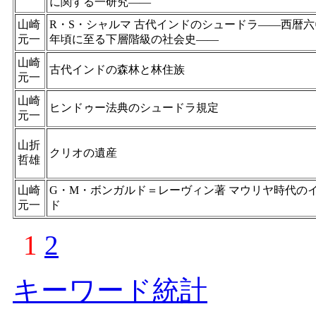
に関する一研究——
山崎
R・S・シャルマ 古代インドのシュードラ——西暦六
元一
年頃に至る下層階級の社会史——
山崎
古代インドの森林と林住族
元一
山崎
ヒンドゥー法典のシュードラ規定
元一
山折
クリオの遺産
哲雄
山崎
G・M・ボンガルド＝レーヴィン著 マウリヤ時代の
元一
ド
1
2
キーワード統計