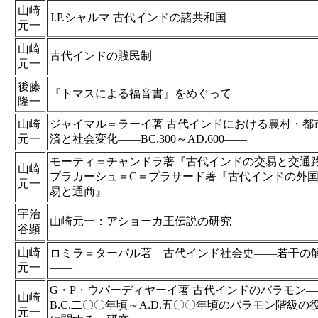
山崎
J.P.シャルマ 古代インドの諸共和国
元一
山崎
古代インドの賎民制
元一
後藤
『トマスによる福音書』をめぐって
隆一
山崎
ジャイマル＝ラーイ著 古代インドにおける農村・都
元一
済と社会変化——BC.300～AD.600——
モーティ＝チャンドラ著『古代インドの交易と交通
山崎
プラカーシュ＝C＝プラサード著『古代インドの外
元一
易と通商』
宇治
山崎元一：アショーカ王伝説の研究
谷顕
山崎
ロミラ＝ターパル著 古代インド社会史——若干の
元一
——
G・P・ウパーディヤーイ著 古代インドのバラモン—
山崎
B.C.二〇〇年頃～A.D.五〇〇年頃のバラモン階級の
元一