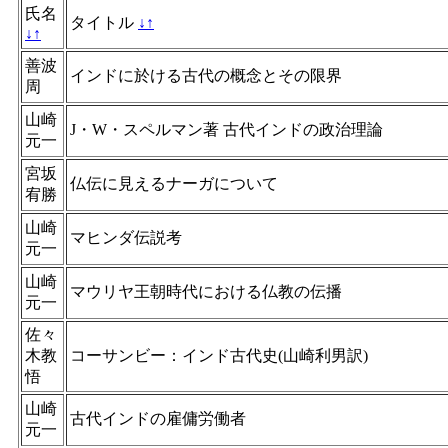
氏名
タイトル
↓
↑
↓
↑
善波
インドに於ける古代の概念とその限界
周
山崎
J・W・スペルマン著 古代インドの政治理論
元一
宮坂
仏伝に見えるナーガについて
宥勝
山崎
マヒンダ伝説考
元一
山崎
マウリヤ王朝時代における仏教の伝播
元一
佐々
木教
コーサンビー：インド古代史(山崎利男訳)
悟
山崎
古代インドの雇傭労働者
元一