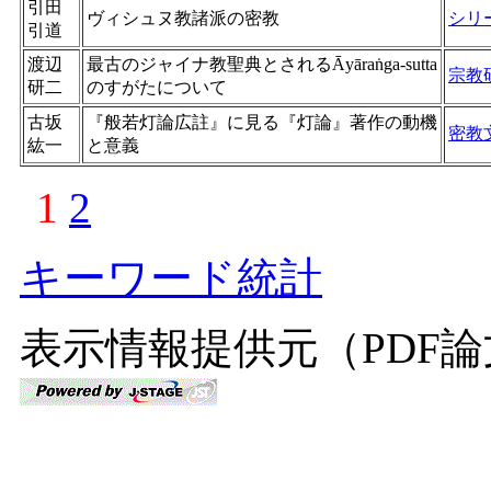
引田
ヴィシュヌ教諸派の密教
シリ
引道
渡辺
最古のジャイナ教聖典とされるĀyāraṅga-sutta
宗教
研二
のすがたについて
古坂
『般若灯論広註』に見る『灯論』著作の動機
密教
紘一
と意義
1
2
キーワード統計
表示情報提供元（PDF