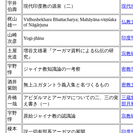
宇井
現代印度教の源泉（二）
現代
伯壽
梶山
Vidhushekhara Bhattacharya; Mahāyāna-viṃśaka
仏教
of Nāgārjuna
雄一
山崎
印度
Yogi-jñāna
次彦
土屋
増谷文雄著『アーガマ資料による仏伝の研
宗教
光道
究』
宇野
ジャイナ教知識論の一考察
密教
惇
酒井
無上ユガタントラ義入集と名づくるもの
密教
紫朗
舟橋
アビダルマとアーガマについての二、三の覚
三蔵
一哉
え書き（一）
部月
宇野
原始ジャイナ教の認識論
宗教
惇
榎本
説一切有部系アーガマの展開
印度