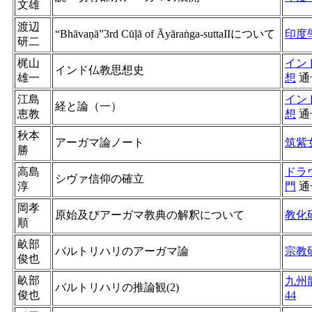
文雄
渡辺
“Bhāvaṇā”3rd Cūḷā of Āyāraṅga-suttaIIについて
印度
研二
梶山
イン
インド仏教思想史
雄一
想
通
江島
イン
経と論（一）
恵教
想
通
秋本
アーガマ論ノート
筑紫
勝
高島
ドラ
シヴァ信仰の確立
淳
門
通
岡孝
原始及びアーガマ教典の解釈について
教化
順
畝部
バルトリハリのアーガマ論
宗教
俊也
畝部
九州
バルトリハリの推論観(2)
俊也
44