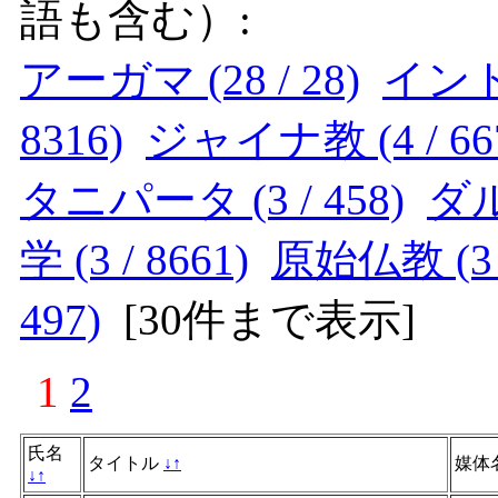
語も含む）:
アーガマ (28 / 28)
インド (
8316)
ジャイナ教 (4 / 66
タニパータ (3 / 458)
ダル
学 (3 / 8661)
原始仏教 (3 /
497)
[
30件まで表示
]
1
2
氏名
タイトル
↓
↑
媒体
↓
↑