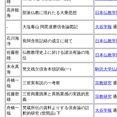
雄
高井観
部派仏教に現れたる大乗思想
日本仏教学
海
大塩毒山 阿毘達磨倶舎論図記
大谷学報
通
-
石川海
長阿含世記経の成立に就て
日本仏教学
浄
佐藤密
仏教教理史上に於ける諸法有論の地
日本仏教学
雄
位
末永真
梵文残欠倶舎本頌訳稿(一)
駒沢大学仏
海
舟橋一
三世実有説の一考察
宗教研究
通
哉
佐藤密
三世両重因果と異熟業感の実践的意
宗教研究
通
雄
義
舟橋一
梵蔵所伝の資料よりする倶舎論の註
大谷学報
通
哉
釈的研究 (世間品) 下