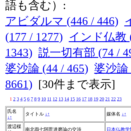
語も含む）:
アビダルマ (446 / 446)
イ
(177 / 1277)
インド仏教 (14
1343)
説一切有部 (74 / 49
婆沙論 (44 / 465)
婆沙論 (4
8661)
[
30件まで表示
]
1
2
3
4
5
6
7
8
9
10
11
12
13
14
15
16
17
18
19
20
21
22
23
氏名
タイトル
↓
↑
媒体名
↓
↑
↓
↑
渡辺楳
南北両七阿毘達磨論の交渉
日本仏教学