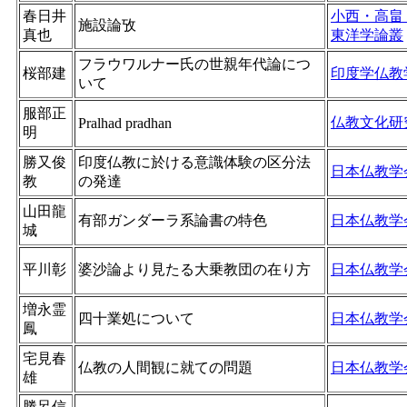
春日井
小西・高畠
施設論攷
真也
東洋学論叢
フラウワルナー氏の世親年代論につ
桜部建
印度学仏教
いて
服部正
仏教文化研
Pralhad pradhan
明
勝又俊
印度仏教に於ける意識体験の区分法
日本仏教学
教
の発達
山田龍
有部ガンダーラ系論書の特色
日本仏教学
城
平川彰
婆沙論より見たる大乗教団の在り方
日本仏教学
増永霊
四十業処について
日本仏教学
鳳
宅見春
仏教の人間観に就ての問題
日本仏教学
雄
勝呂信