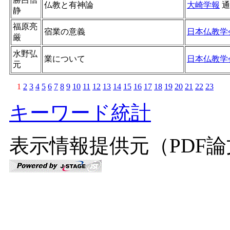
仏教と有神論
大崎学報
通
静
福原亮
宿業の意義
日本仏教学
厳
水野弘
業について
日本仏教学
元
1
2
3
4
5
6
7
8
9
10
11
12
13
14
15
16
17
18
19
20
21
22
23
キーワード統計
表示情報提供元（PDF