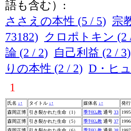
語も含む）:
ささえの本性 (5 / 5)
宗教学
73182)
クロポトキン (2 /
論 (2 / 2)
自己利益 (2 / 3)
りの本性 (2 / 2)
D・ヒューム
1
氏名
↓
↑
タイトル
↓
↑
媒体名
↓
↑
発
森岡正博
引き裂かれた生命（1）
季刊仏教
通号
33
1995
森岡正博
引き裂かれた生命（5）
季刊仏教
通号
37
1996
森岡正博
引き裂かれた生命（6）
季刊仏教
通号
38
1997