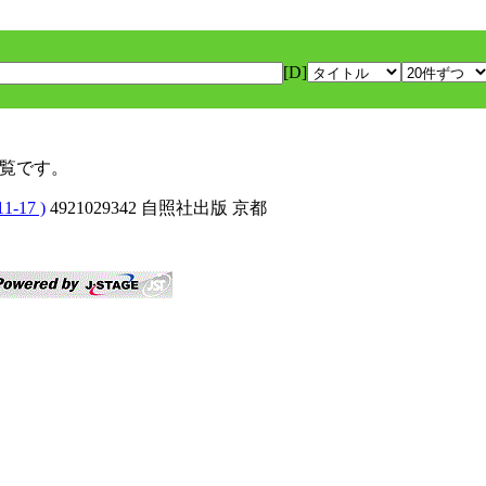
[D]
一覧です。
11-17 )
4921029342 自照社出版 京都