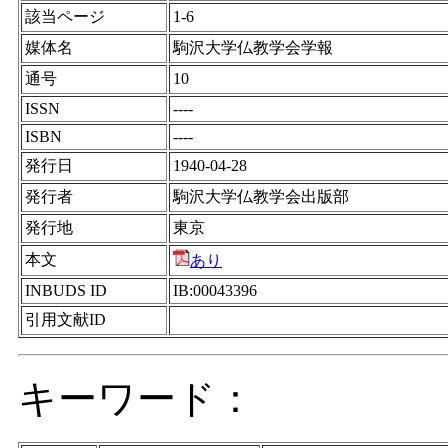
該当ページ
1-6
媒体名
駒沢大学仏教学会学報
通号
10
ISSN
----
ISBN
----
発行日
1940-04-28
発行者
駒沢大学仏教学会出版部
発行地
東京
本文
あり
INBUDS ID
IB:00043396
引用文献ID
キーワード：