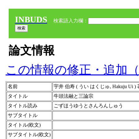
INBUDS
検索語入力欄：
論文情報
この情報の修正・追加
名前
宇井 伯寿 ( うい はくじゅ, Hakuju Ui )
タイトル
牛頭法融と三論宗
タイトル読み
ごずほうゆうとさんろんしゅう
サブタイトル
タイトル(欧文)
サブタイトル(欧文)