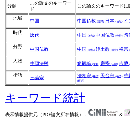
この論文のキーワー
分類
この論文のキーワードに
ド
地域
中国
中国仏教
日本
イ
(分野)
(地域)
時代
唐代
中国
中国仏教
隋
(地域)
(分野)
分野
中国仏教
中国
浄土教
禅宗
(地域)
(分野)
人物
牛頭法融
絶観論
宗密
吉蔵
(文献)
(人物)
術語
法相宗
天台宗
華
(術語)
(術語)
三論宗
(術語)
キーワード統計
表示情報提供元（PDF論文所在情報）：
&