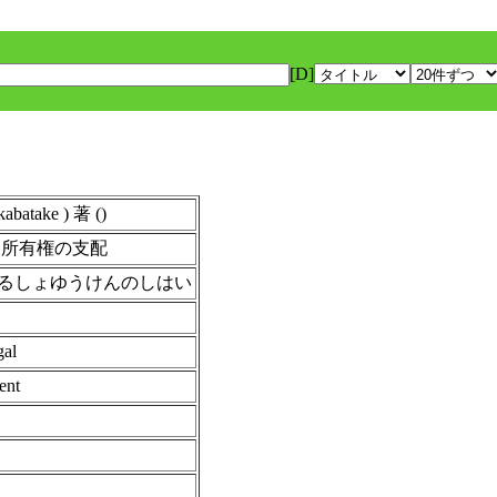
[D]
take ) 著 ()
る所有権の支配
るしょゆうけんのしはい
gal
ent