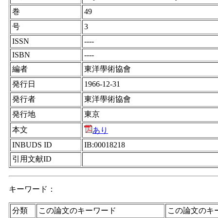
巻
49
号
3
ISSN
----
ISBN
----
編者
東洋學術協會
発行日
1966-12-31
発行者
東洋學術協會
発行地
東京
本文
あり
INBUDS ID
IB:00018218
引用文献ID
キーワード：
分類
この論文のキーワード
この論文のキ