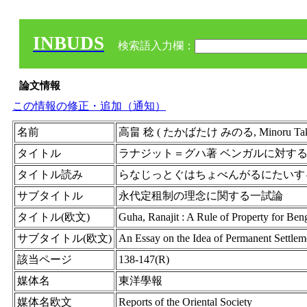
INBUDS
検索語入力欄：
論文情報
この情報の修正・追加（通知）
名前
高畠 稔 ( たかばたけ みのる, Minoru Takaba
タイトル
ラナジット＝グハ著 ベンガルに対す
タイトル読み
らなじっとぐはちょべんがるにたいす
サブタイトル
永代定租制の理念に関する一試論
タイトル(欧文)
Guha, Ranajit : A Rule of Property for Ben
サブタイトル(欧文)
An Essay on the Idea of Permanent Settlem
該当ページ
138-147(R)
媒体名
東洋學報
媒体名欧文
Reports of the Oriental Society