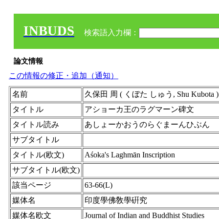
INBUDS
検索語入力欄：
論文情報
この情報の修正・追加（通知）
名前
久保田 周 ( くぼた しゅう, Shu Kubota ) 
タイトル
アショーカ王のラグマーン碑文
タイトル読み
あしょーかおうのらぐまーんひぶん
サブタイトル
タイトル(欧文)
Aśoka's Laghmān Inscription
サブタイトル(欧文)
該当ページ
63-66(L)
媒体名
印度學佛敎學硏究
媒体名欧文
Journal of Indian and Buddhist Studies