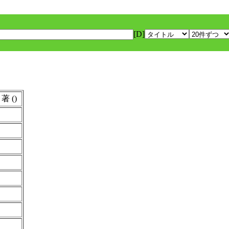
[D]
著 ()