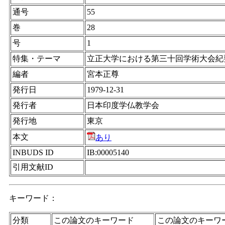
通号
55
巻
28
号
1
特集・テーマ
立正大学における第三十回学術大会紀要
編者
宮本正尊
発行日
1979-12-31
発行者
日本印度学仏教学会
発行地
東京
本文
あり
INBUDS ID
IB:00005140
引用文献ID
キーワード：
分類
この論文のキーワード
この論文のキーワ