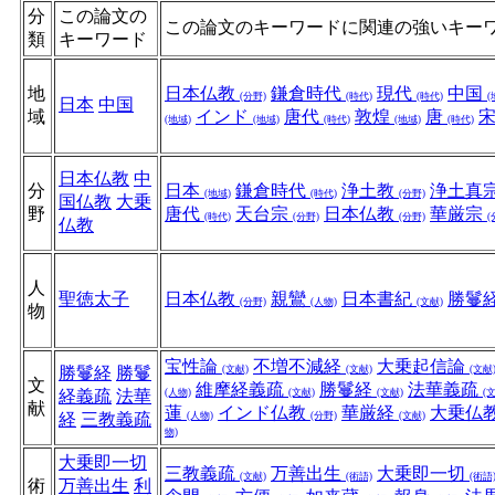
分
この論文の
この論文のキーワードに関連の強いキー
類
キーワード
地
日本仏教
鎌倉時代
現代
中国
(分野)
(時代)
(時代)
(
日本
中国
域
インド
唐代
敦煌
唐
(地域)
(地域)
(時代)
(地域)
(時代)
日本仏教
中
分
日本
鎌倉時代
浄土教
浄土真
(地域)
(時代)
(分野)
国仏教
大乗
野
唐代
天台宗
日本仏教
華厳宗
(時代)
(分野)
(分野)
(
仏教
人
聖徳太子
日本仏教
親鸞
日本書紀
勝鬘
(分野)
(人物)
(文献)
物
宝性論
不増不減経
大乗起信論
勝鬘経
勝鬘
(文献)
(文献)
(文献
文
維摩経義疏
勝鬘経
法華義疏
経義疏
法華
(人物)
(文献)
(文献)
(
献
蓮
インド仏教
華厳経
大乗仏
経
三教義疏
(人物)
(分野)
(文献)
物)
大乗即一切
三教義疏
万善出生
大乗即一切
(文献)
(術語)
(術語
術
万善出生
利