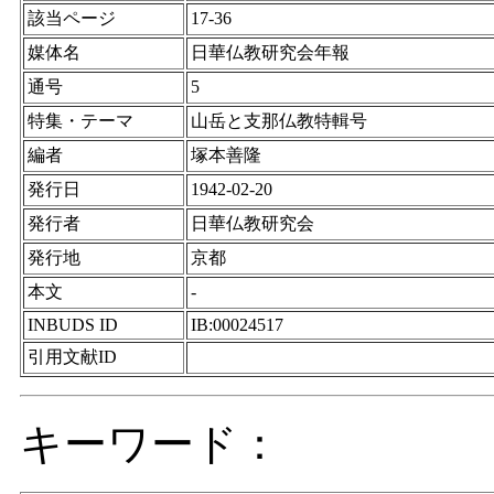
該当ページ
17-36
媒体名
日華仏教研究会年報
通号
5
特集・テーマ
山岳と支那仏教特輯号
編者
塚本善隆
発行日
1942-02-20
発行者
日華仏教研究会
発行地
京都
本文
-
INBUDS ID
IB:00024517
引用文献ID
キーワード：