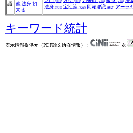
念門
方便
如来蔵
報身
法
(術語)
(術語)
(術語)
(術語)
語
他
法身
如
法身
宝性論
阿頼耶識
アーラ
(術語)
(文献)
(術語)
来蔵
キーワード統計
表示情報提供元（PDF論文所在情報）：
&