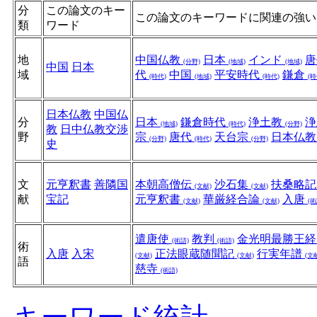
分
この論文のキー
この論文のキーワードに関連の強い
類
ワード
地
中国仏教
日本
インド
(分野)
(地域)
(地域)
中国
日本
域
代
中国
平安時代
鎌倉
(時代)
(地域)
(時代)
(時
日本仏教
中国仏
分
日本
鎌倉時代
浄土教
浄
(地域)
(時代)
(分野)
教
日中仏教交渉
野
宗
唐代
天台宗
日本仏
(分野)
(時代)
(分野)
史
文
元亨釈書
善隣国
本朝高僧伝
沙石集
扶桑略
(文献)
(文献)
献
宝記
元亨釈書
華厳経合論
入唐
(文献)
(文献)
(術
遣唐使
教判
金光明最勝王
(術語)
(術語)
術
入唐
入宋
正法眼蔵随聞記
行実年譜
(文献)
(文献)
(文
語
慈寺
(術語)