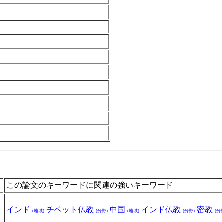
この論文のキーワードに関連の強いキーワード
インド
チベット仏教
中国
インド仏教
密教
(地域)
(分野)
(地域)
(分野)
(分