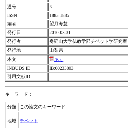
通号
3
ISSN
1883-1885
編者
望月海慧
発行日
2010-03-31
発行者
身延山大学仏教学部チベット学研究室
発行地
山梨県
本文
あり
INBUDS ID
IB:00233803
引用文献ID
キーワード：
分類
この論文のキーワード
地域
チベット