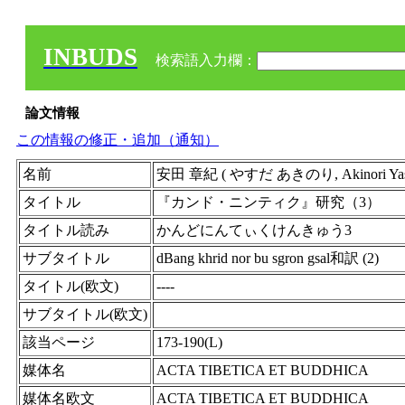
INBUDS
検索語入力欄：
論文情報
この情報の修正・追加（通知）
名前
安田 章紀 ( やすだ あきのり, Akinori 
タイトル
『カンド・ニンティク』研究（3）
タイトル読み
かんどにんてぃくけんきゅう3
サブタイトル
dBang khrid nor bu sgron gsal和訳 (2)
タイトル(欧文)
----
サブタイトル(欧文)
該当ページ
173-190(L)
媒体名
ACTA TIBETICA ET BUDDHICA
媒体名欧文
ACTA TIBETICA ET BUDDHICA