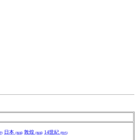
日本
敦煌
14世紀
野)
(地域)
(地域)
(時代)