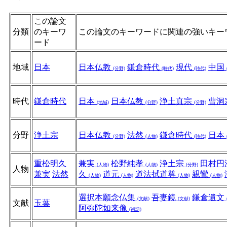
この論文
分類
のキーワ
この論文のキーワードに関連の強いキー
ード
地域
日本
日本仏教
鎌倉時代
現代
中国
(分野)
(時代)
(時代)
時代
鎌倉時代
日本
日本仏教
浄土真宗
曹洞
(地域)
(分野)
(分野)
分野
浄土宗
日本仏教
法然
鎌倉時代
日本
(分野)
(人物)
(時代)
重松明久
兼実
松野純孝
浄土宗
田村円
(人物)
(人物)
(分野)
人物
兼実
法然
久
道元
道法拭道尊
親鸞
(人物)
(人物)
(人物)
(人物)
選択本願念仏集
吾妻鏡
鎌倉遺文
(文献)
(文献)
文献
玉葉
阿弥陀如来像
(術語)