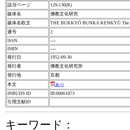
該当ページ
129-130(R)
媒体名
佛教文化研究
媒体名欧文
THE BUKKYŌ BUNKA KENKYŪ The Journ
通号
2
ISSN
----
ISBN
----
発行日
1952-09-30
発行者
佛教文化研究所
発行地
京都
本文
あり
INBUDS ID
IB:00061873
引用文献ID
キーワード：