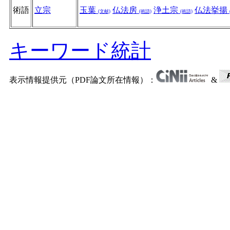
術語
立宗
玉葉
仏法房
浄土宗
仏法挙揚
(文献)
(術語)
(術語)
キーワード統計
表示情報提供元（PDF論文所在情報）：
&