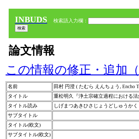
INBUDS
検索語入力欄：
論文情報
この情報の修正・追加
名前
田村 円澄 ( たむら えんちょう, Encho Tamu
タイトル
重松明久『浄土宗確立過程における法
タイトル読み
しげまつあきひさじょうどしゅうかく
サブタイトル
タイトル(欧文)
サブタイトル(欧文)