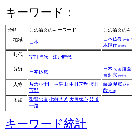
キーワード：
分類
この論文のキーワード
この論文のキ
日本仏教
地域
(分野)
日本
本現代
(時代)
時代
室町時代ー江戸時代
日本
鎌倉
分野
(地域)
日本仏教
曹洞宗
(分野)
片倉小十郎
林羅山
中村芝翫
澤村
藤原惺窩
人物
(人物)
五郎
教
(分野)
聖賢の道
七難八苦
大勇猛心
芸道
術語
一路
キーワード統計