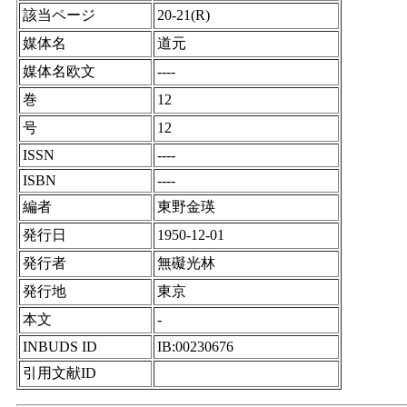
該当ページ
20-21(R)
媒体名
道元
媒体名欧文
----
巻
12
号
12
ISSN
----
ISBN
----
編者
東野金瑛
発行日
1950-12-01
発行者
無礙光林
発行地
東京
本文
-
INBUDS ID
IB:00230676
引用文献ID