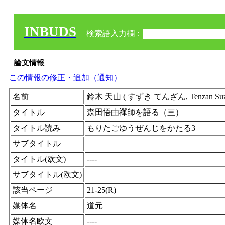
INBUDS
検索語入力欄：
論文情報
この情報の修正・追加（通知）
名前
鈴木 天山 ( すずき てんざん, Tenzan Suzuk
タイトル
森田悟由禪師を語る（三）
タイトル読み
もりたごゆうぜんじをかたる3
サブタイトル
タイトル(欧文)
----
サブタイトル(欧文)
該当ページ
21-25(R)
媒体名
道元
媒体名欧文
----