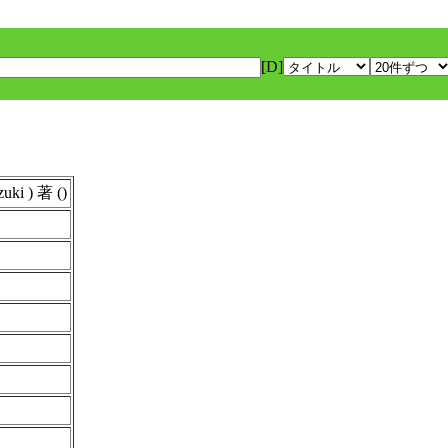
[D]
i ) 著 ()