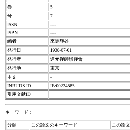
巻
5
号
7
ISSN
----
ISBN
----
編者
來馬輝雄
発行日
1938-07-01
発行者
道元禪師鑚仰會
発行地
東京
本文
-
INBUDS ID
IB:00224585
引用文献ID
キーワード：
分類
この論文のキーワード
この論