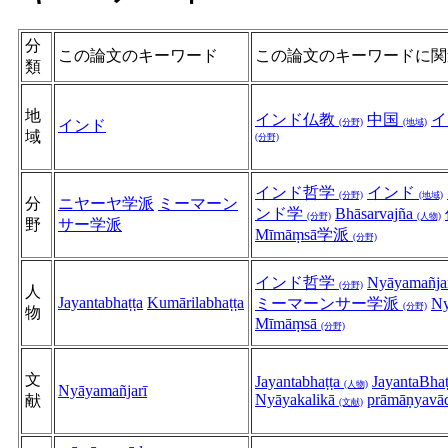
分
この論文のキーワード
この論文のキーワードに関
類
地
インド仏教
中国
イ
インド
(分野)
(地域)
域
(分野)
インド哲学
インド
(分野)
(地域)
分
ニヤーヤ学派
ミーマーン
ンド学
Bhāsarvajña
(分野)
(人物)
野
サー学派
Mīmāṃsā学派
(分野)
インド哲学
Nyāyamañja
(分野)
人
Jayantabhaṭṭa
Kumārilabhaṭṭa
ミーマーンサー学派
Ny
(分野)
物
Mīmāṃsā
(分野)
文
Jayantabhaṭṭa
JayantaBha
(人物)
Nyāyamañjarī
Nyāyakalikā
prāmāṇyavā
献
(文献)