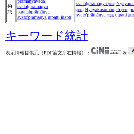
prāmāṇyavāda
svataḥprāmāṇya
Nyāyama
(術語)
術
svataḥprāmāṇya
Nyāyakusumāñjali
p
(文献)
(文献)
parataḥprāmāṇya
語
svato'prāmāṇya
utpatti
(術語)
(術語
svato'prāmāṇya
utpatti
jñapti
キーワード統計
表示情報提供元（PDF論文所在情報）：
&