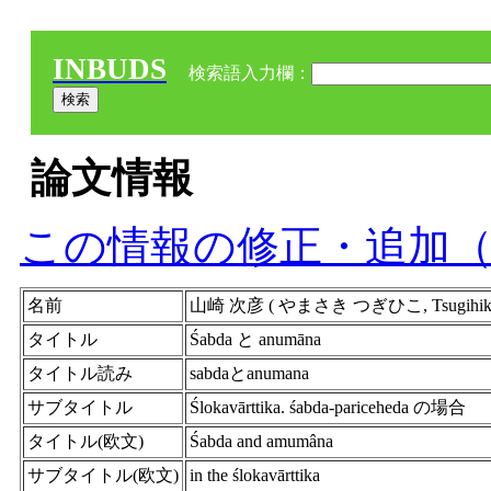
INBUDS
検索語入力欄：
論文情報
この情報の修正・追加
名前
山崎 次彦 ( やまさき つぎひこ, Tsugihik
タイトル
Śabda と anumāna
タイトル読み
sabdaとanumana
サブタイトル
Ślokavārttika. śabda-pariceheda の場合
タイトル(欧文)
Śabda and amumâna
サブタイトル(欧文)
in the ślokavārttika