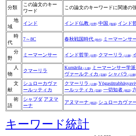
この論文のキー
分類
この論文のキーワードに関連の
ワード
地
インド
インド仏教
中国
インド
(分野)
(地域)
域
時
7～8C
春秋戦国時代
ミーマーンサ
(時代)
代
分
ミーマーンサー
インド哲学
クマーリラ
(分野)
(人物)
野
人
Kumārila
ミーマーンサー学
(人物)
クマーリラ
物
ヴァールティカ
シャバラ
(文献)
(人物)
文
シュローカヴァ
クマーリラ
Yōgasūtrabhāṣyavi
(人物)
献
ールッティカ
ールッティカ
一切知者
(文献)
(術語)
術
シャブダ
アヌマ
アヌマーナ
シュローカヴァ
(術語)
語
ーナ
キーワード統計