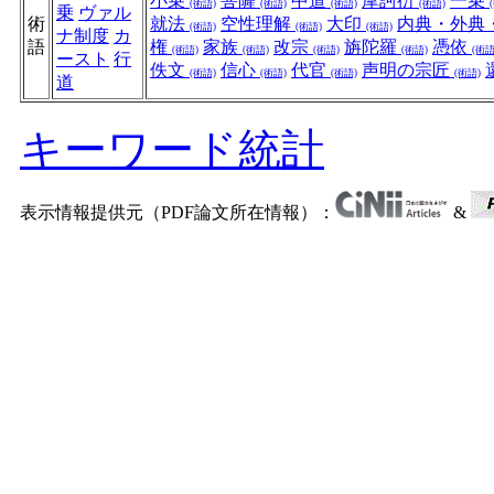
小乗
菩薩
中道
摩訶衍
一乗
(術語)
(術語)
(術語)
(術語)
乗
ヴァル
術
就法
空性理解
大印
内典・外典
(術語)
(術語)
(術語)
ナ制度
カ
語
権
家族
改宗
旃陀羅
憑依
(術語)
(術語)
(術語)
(術語)
(術語
ースト
行
佚文
信心
代官
声明の宗匠
(術語)
(術語)
(術語)
(術語)
道
キーワード統計
表示情報提供元（PDF論文所在情報）：
&