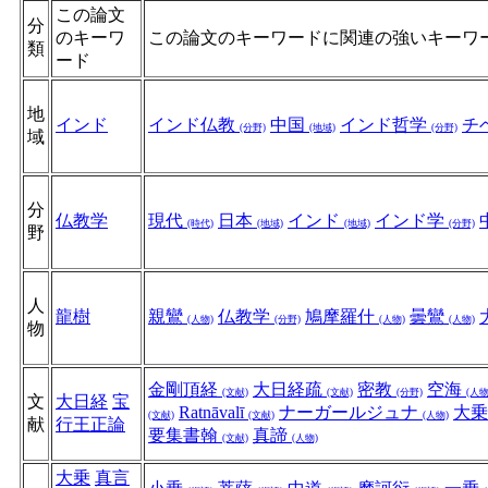
この論文
分
のキーワ
この論文のキーワードに関連の強いキーワ
類
ード
地
インド
インド仏教
中国
インド哲学
チ
(分野)
(地域)
(分野)
域
分
仏教学
現代
日本
インド
インド学
(時代)
(地域)
(地域)
(分野)
野
人
龍樹
親鸞
仏教学
鳩摩羅什
曇鸞
(人物)
(分野)
(人物)
(人物)
物
金剛頂経
大日経疏
密教
空海
(文献)
(文献)
(分野)
(人物
文
大日経
宝
Ratnāvalī
ナーガールジュナ
大
(文献)
(文献)
(人物)
献
行王正論
要集書翰
真諦
(文献)
(人物)
大乗
真言