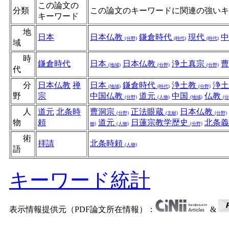
この論文の
分類
この論文のキーワードに関連の強いキ
キーワード
地
日本
日本仏教
鎌倉時代
現代
(分野)
(時代)
(時代)
域
時
鎌倉時代
日本
日本仏教
浄土真宗
(地域)
(分野)
(分野)
代
分
日本仏教
禅
日本
鎌倉時代
浄土教
浄
(地域)
(時代)
(分野)
野
宗
中国仏教
道元
中国
仏教
(分野)
(人物)
(地域)
(分
人
道元
北条時
曹洞宗
正法眼蔵
日本仏教
(分野)
(文献)
(分野)
物
頼
道元
日蓮宗教学歴史
北条
物)
(人物)
(分野)
術
拝請
北条時頼
(人物)
語
キーワード統計
表示情報提供元（PDF論文所在情報）：
&