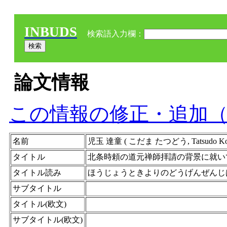
INBUDS
検索語入力欄：
論文情報
この情報の修正・追加
名前
児玉 達童 ( こだま たつどう, Tatsudo Ko
タイトル
北条時頼の道元禅師拝請の背景に就い
タイトル読み
ほうじょうときよりのどうげんぜんじ
サブタイトル
タイトル(欧文)
サブタイトル(欧文)