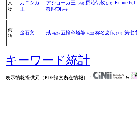
人
カニシカ
アショーカ王
原始仏教
Kennedy,J
(人物)
(分野)
物
王
教彫刻
(分野)
術
金石文
戒
五輪卒塔婆
称名念仏
第七
(術語)
(術語)
(術語)
語
キーワード統計
表示情報提供元（PDF論文所在情報）：
&