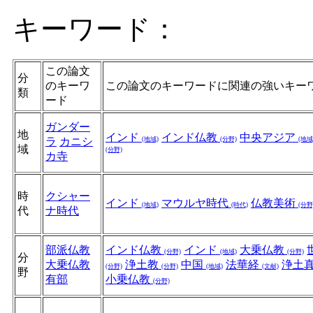
キーワード：
この論文
分
のキーワ
この論文のキーワードに関連の強いキー
類
ード
ガンダー
地
インド
インド仏教
中央アジア
ラ
カニシ
(地域)
(分野)
(地域
域
(分野)
カ寺
時
クシャー
インド
マウルヤ時代
仏教美術
(地域)
(時代)
(分野
代
ナ時代
部派仏教
インド仏教
インド
大乗仏教
(分野)
(地域)
(分野)
分
大乗仏教
浄土教
中国
法華経
浄土
(分野)
(分野)
(地域)
(文献)
野
有部
小乗仏教
(分野)