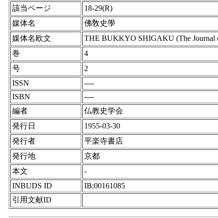
該当ページ
18-29(R)
媒体名
佛敎史學
媒体名欧文
THE BUKKYO SHIGAKU (The Journal of 
巻
4
号
2
ISSN
----
ISBN
----
編者
仏教史学会
発行日
1955-03-30
発行者
平楽寺書店
発行地
京都
本文
-
INBUDS ID
IB:00161085
引用文献ID