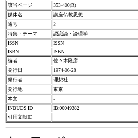
該当ページ
353-400(R)
媒体名
講座仏教思想
通号
2
特集・テーマ
認識論・論理学
ISSN
ISSN
ISBN
ISBN
編者
佐々木隆彦
発行日
1974-06-28
発行者
理想社
発行地
東京
本文
-
INBUDS ID
IB:00049382
引用文献ID