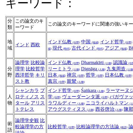
キーワード：
分
この論文のキ
この論文のキーワードに関連の強いキ
類
ーワード
地
インド仏教
中国
インド哲学
(分野)
(地域)
(分野)
インド
西欧
域
現代
古代インド
アジア
B
域)
(時代)
(時代)
(地域)
論理学
比較論
インド仏教
Dharmakīrti
認識論
(分野)
(人物)
(分
分
理学
比較哲学
リーミトラ
Dignāga
九鬼周造
(人物)
(人物)
(人物
野
西洋哲学
キリ
日本
禅宗
哲学
日本仏教
(地域)
(分野)
(分野)
(分野)
スト教
真宗
親鸞
(分野)
(人物)
シャンカラ
プ
インド哲学
Śaṅkara
ラーマーヌ
(分野)
(人物)
人
ロティノス
ス
学
ヴェーダーンタ派
バガヴァ
(分野)
(分野)
物
タール
アリス
ラワルディー
ニコライハルトマン
(人物)
(
トテレス
アウグスティヌス
西谷啓治
陳
(人物)
(人物)
論理学史観
比
術
較論理学の方
比較哲学
比較論理学の方法論
(分野)
(術語)
語
法論