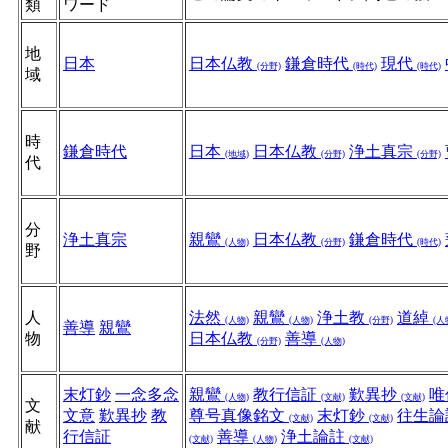
類
ワード
地
日本
日本仏教
鎌倉時代
現代
(分野)
(時代)
(時代)
域
時
鎌倉時代
日本
日本仏教
浄土真宗
(地域)
(分野)
(分野)
代
分
浄土真宗
親鸞
日本仏教
鎌倉時代
(人物)
(分野)
(時代)
野
人
法然
親鸞
浄土教
道綽
(人物)
(人物)
(分野)
(人
善導
親鸞
物
日本仏教
善導
(分野)
(人物)
末灯鈔
一念多念
親鸞
教行信証
歎異抄
唯
(人物)
(文献)
(文献)
文
文意
歎異抄
教
尊号真像銘文
末灯鈔
往生論
(文献)
(文献)
献
行信証
善導
浄土論註
(文献)
(人物)
(文献)