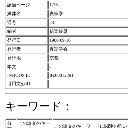
該当ページ
1-36
媒体名
真宗学
通号
23
編者
信楽峻麿
発行日
1960-09-10
発行者
真宗学会
発行地
京都
本文
-
INBUDS ID
IB:00012291
引用文献ID
キーワード：
分
この論文のキー
この論文のキーワードに関連の強い