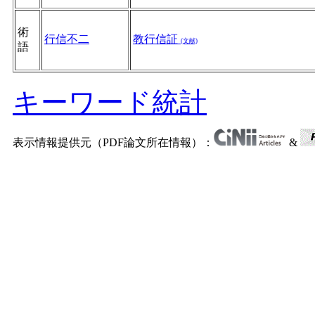
術
行信不二
教行信証
(文献)
語
キーワード統計
表示情報提供元（PDF論文所在情報）：
&