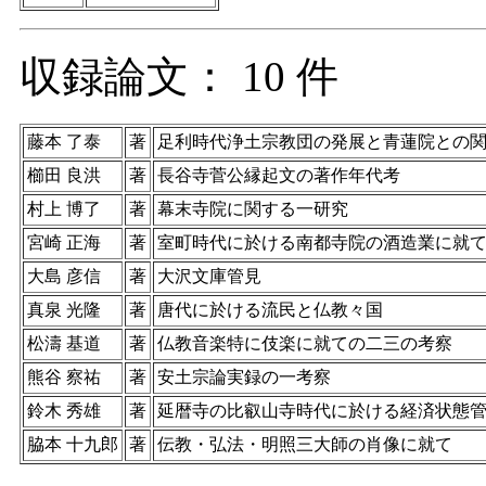
収録論文： 10 件
藤本 了泰
著
足利時代浄土宗教団の発展と青蓮院との
櫛田 良洪
著
長谷寺菅公縁起文の著作年代考
村上 博了
著
幕末寺院に関する一研究
宮崎 正海
著
室町時代に於ける南都寺院の酒造業に就
大島 彦信
著
大沢文庫管見
真泉 光隆
著
唐代に於ける流民と仏教々国
松濤 基道
著
仏教音楽特に伎楽に就ての二三の考察
熊谷 察祐
著
安土宗論実録の一考察
鈴木 秀雄
著
延暦寺の比叡山寺時代に於ける経済状態
脇本 十九郎
著
伝教・弘法・明照三大師の肖像に就て