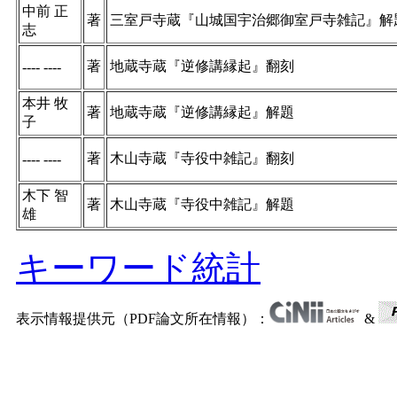
中前 正
著
三室戸寺蔵『山城国宇治郷御室戸寺雑記』解
志
著
地蔵寺蔵『逆修講縁起』翻刻
---- ----
本井 牧
著
地蔵寺蔵『逆修講縁起』解題
子
著
木山寺蔵『寺役中雑記』翻刻
---- ----
木下 智
著
木山寺蔵『寺役中雑記』解題
雄
キーワード統計
表示情報提供元（PDF論文所在情報）：
&