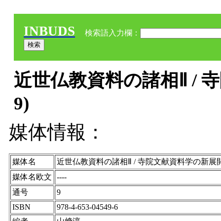
INBUDS
検索語入力欄：
近世仏教資料の諸相Ⅱ / 
9)
媒体情報：
媒体名
近世仏教資料の諸相Ⅱ / 寺院文献資料学の新展
媒体名欧文
----
通号
9
ISBN
978-4-653-04549-6