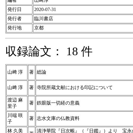
編者
山﨑淳
発行日
2020-07-31
発行者
臨川書店
発行地
京都
収録論文： 18 件
山﨑 淳
著
総論
山﨑 淳
著
寺院所蔵文献における印記について
渡辺 麻
著
鉄眼版一切経の意義
里子
川端 咲
著
志水文庫の仏教資料
子
林 久美
清浄華院『日次帳』（『日鑑』）より 宝永