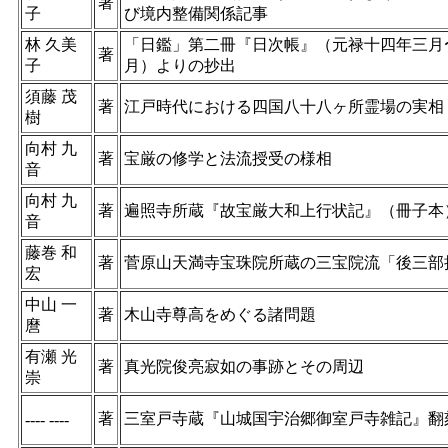
著
子
び境内整備関係記事
林 久美
「日鑑」第二冊『日次帳』（元禄十四年三月
著
子
月）よりの抄出
須藤 茂
著
江戸時代における四国八十八ヶ所霊場の実相
樹
向村 九
著
宝厳の修学と法流授受の様相
音
向村 九
著
遍照寺所蔵『故宝厳大和上行状記』（冊子本
音
藤巻 和
著
菅原山天満寺宝珠院所蔵の三宝院流「後三部
宏
中山 一
著
木山寺尊高をめぐる諸問題
麿
有瀬 光
著
真光院俊亮寂如の事跡とその周辺
崇
著
三室戸寺蔵『山城国宇治郷御室戸寺雑記』翻
---- ----