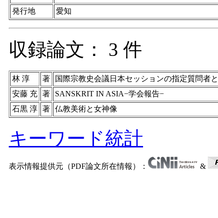
発行地
愛知
収録論文： 3 件
林 淳
著
国際宗教史会議日本セッションの指定質問者
安藤 充
著
SANSKRIT IN ASIA−学会報告−
石黒 淳
著
仏教美術と女神像
キーワード統計
表示情報提供元（PDF論文所在情報）：
&