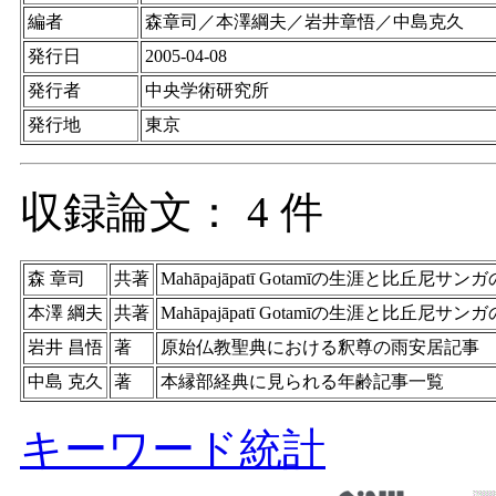
編者
森章司／本澤綱夫／岩井章悟／中島克久
発行日
2005-04-08
発行者
中央学術研究所
発行地
東京
収録論文： 4 件
森 章司
共著
Mahāpajāpatī Gotamīの生涯と比丘尼サン
本澤 綱夫
共著
Mahāpajāpatī Gotamīの生涯と比丘尼サン
岩井 昌悟
著
原始仏教聖典における釈尊の雨安居記事
中島 克久
著
本縁部経典に見られる年齢記事一覧
キーワード統計