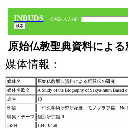
INBUDS
検索語入力欄：
原始仏教聖典資料による釈尊
媒体情報：
媒体名
原始仏教聖典資料による釈尊伝の研究
媒体名欧文
A Study of the Biography of Sakya-muni Based on
通号
10
部編
「中央学術研究所紀要」モノグラフ篇 No.1
特集・テーマ
個別研究篇 II
ISSN
1345-0468