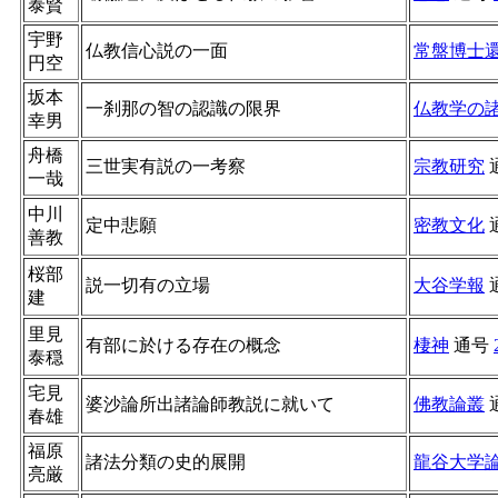
泰賢
宇野
仏教信心説の一面
常盤博士
円空
坂本
一刹那の智の認識の限界
仏教学の
幸男
舟橋
三世実有説の一考察
宗教研究
一哉
中川
定中悲願
密教文化
善教
桜部
説一切有の立場
大谷学報
建
里見
有部に於ける存在の概念
棲神
通号
泰穏
宅見
婆沙論所出諸論師教説に就いて
佛教論叢
春雄
福原
諸法分類の史的展開
龍谷大学
亮厳