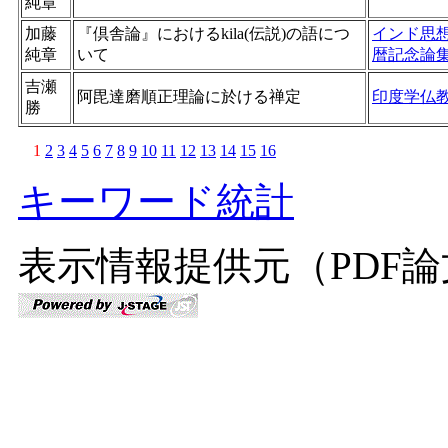
純章
加藤
『倶舎論』におけるkila(伝説)の語につ
インド思
純章
いて
暦記念論
吉瀬
阿毘達磨順正理論に於ける禅定
印度学仏
勝
1
2
3
4
5
6
7
8
9
10
11
12
13
14
15
16
キーワード統計
表示情報提供元（PDF