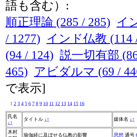
語も含む）:
順正理論 (285 / 285)
インド
/ 1277)
インド仏教 (114 / 
(94 / 124)
説一切有部 (86 /
465)
アビダルマ (69 / 44
で表示
]
1
2
3
4
5
6
7
8
9
10
11
12
13
14
15
16
氏名
タイトル
↓
↑
媒体名
↓
↑
↓
↑
木村
瑜伽経に及ぼせる仏教の影響
思想
通号