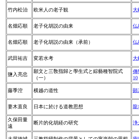
竹内松治
欧米人の老子観
大
名畑応順
老子化胡説の由来
仏
名畑応順
老子化胡説の由来（承前）
仏
武田祐吉
変若水考
大
願文と三敎指歸と學生式と綜藝種智院式
傳
鹽入亮忠
（一）
10
藤季涳
横越の道性
顕
妻木直良
日本に於ける道教思想
龍
久保田量
断片的化胡経の研究
浄
遠
大屋徳城
三教指帰制作の背景としての寧楽朝の思想
密