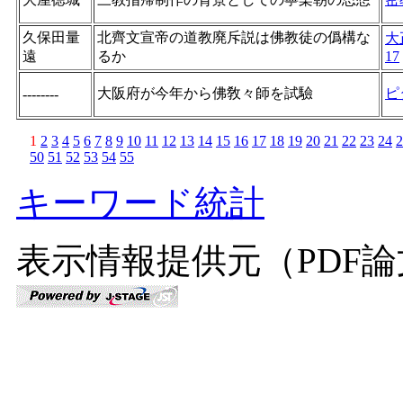
久保田量
北齊文宣帝の道教廃斥説は佛教徒の僞構な
大
遠
るか
17
大阪府が今年から佛敎々師を試驗
ピ
--------
1
2
3
4
5
6
7
8
9
10
11
12
13
14
15
16
17
18
19
20
21
22
23
24
2
50
51
52
53
54
55
キーワード統計
表示情報提供元（PDF