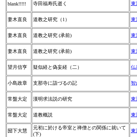
寺田福寿氏逝く
東
blank!!!!!
妻木直良
道教之研究（1）
東
妻木直良
道教之研究 (承前)
東
妻木直良
道教之研究 (承前)
東
望月信亨
疑似経と偽妄経（二）
仏
小島政章
支那寺に詣づるの記
智
常盤大定
漢明求法説の研究
東
常盤大定
道教概説
東
元初に於ける帝室と禅僧との関係に就いて
圀下大慧
東
(下)