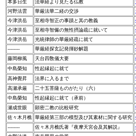
本多日生
法華経より見たる仏教
河野法雲
華厳法華二経の交渉
今津洪岳
至相寺智正の事蹟と其の教義
今津洪岳
至相寺智儼の無性摂論疏に就いて
今津洪岳
光統律師の華厳経疏に就て
--------
華厳経探玄記発揮鈔解題
藤岡柳風
天台四敎儀大要
中島榮知
性起縁起に就て
高神覺昇
法界に入るまで
高瀬承厳
二十五菩薩ものがたり（六）
中島榮知
性起縁起に就て（承前）
瀬成世眼
顕密二教の比較研究
佐々木月樵
華厳経第三部の模型及び其素材に関する研究
--------
佐々木月樵氏著『夜摩天宮会及其解説』