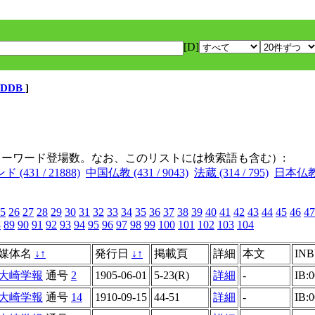
[D]
DDB
]
キーワード登場数。なお、このリストには検索語も含む）:
ド (431 / 21888)
中国仏教 (431 / 9043)
法蔵 (314 / 795)
日本仏教 (
5
26
27
28
29
30
31
32
33
34
35
36
37
38
39
40
41
42
43
44
45
46
47
8
89
90
91
92
93
94
95
96
97
98
99
100
101
102
103
104
媒体名
↓
↑
発行日
↓
↑
掲載頁
詳細
本文
INB
大崎学報
通号
2
1905-06-01
5-23(R)
詳細
-
IB:
大崎学報
通号
14
1910-09-15
44-51
詳細
-
IB: