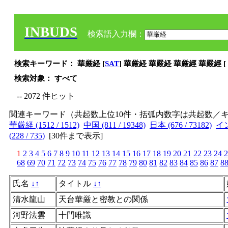
INBUDS
検索語入力欄：
検索キーワード： 華厳経 [
SAT
] 華厳経 華嚴経 華厳經 華嚴經 [
検索対象： すべて
-- 2072 件ヒット
関連キーワード（共起数上位10件・括弧内数字は共起数／
華厳経 (1512 / 1512)
中国 (811 / 19348)
日本 (676 / 73182)
イン
(228 / 735)
[
30件まで表示
]
1
2
3
4
5
6
7
8
9
10
11
12
13
14
15
16
17
18
19
20
21
22
23
24
2
68
69
70
71
72
73
74
75
76
77
78
79
80
81
82
83
84
85
86
87
8
氏名
↓
↑
タイトル
↓
↑
清水龍山
天台華厳と密教との関係
河野法雲
十門唯識