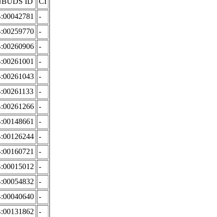
NBUDS ID
CI
B:00042781
-
B:00259770
-
B:00260906
-
B:00261001
-
B:00261043
-
B:00261133
-
B:00261266
-
B:00148661
-
B:00126244
-
B:00160721
-
B:00015012
-
B:00054832
-
B:00040640
-
B:00131862
-