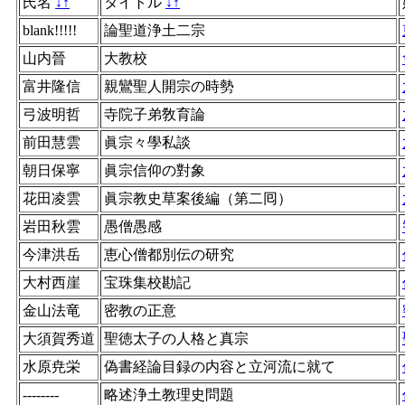
氏名
↓
↑
タイトル
↓
↑
blank!!!!!
論聖道浄土二宗
山内晉
大教校
富井隆信
親鸞聖人開宗の時勢
弓波明哲
寺院子弟敎育論
前田慧雲
眞宗々學私談
朝日保寧
眞宗信仰の對象
花田凌雲
眞宗教史草案後編（第二囘）
岩田秋雲
愚僧愚感
今津洪岳
恵心僧都別伝の研究
大村西崖
宝珠集校勘記
金山法竜
密教の正意
大須賀秀道
聖徳太子の人格と真宗
水原尭栄
偽書経論目録の内容と立河流に就て
--------
略述浄土教理史問題