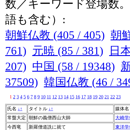
数／キーワード登場数
語も含む）:
朝鮮仏教 (405 / 405)
朝鮮 
761)
元暁 (85 / 381)
日本 
207)
中国 (58 / 19348)
新
37509)
韓国仏教 (46 / 34
1
2
3
4
5
6
7
8
9
10
11
12
13
14
15
16
17
18
19
20
21
22
23
氏名
↓
↑
タイトル
↓
↑
媒体
常盤大定
朝鮮の義僧西山大師
大崎学
今西竜
新羅僧道詵に就て
東洋学