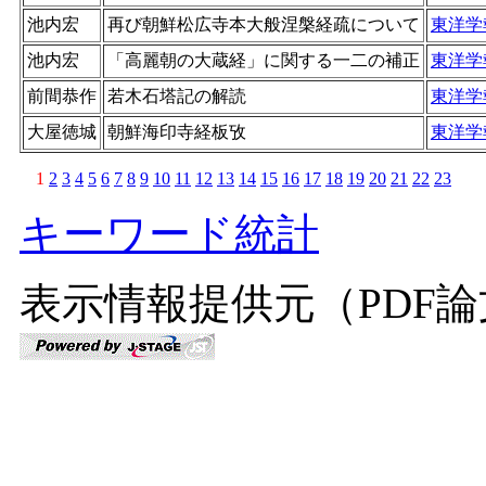
池内宏
再び朝鮮松広寺本大般涅槃経疏について
東洋学
池内宏
「高麗朝の大蔵経」に関する一二の補正
東洋学
前間恭作
若木石塔記の解読
東洋学
大屋徳城
朝鮮海印寺経板攷
東洋学
1
2
3
4
5
6
7
8
9
10
11
12
13
14
15
16
17
18
19
20
21
22
23
キーワード統計
表示情報提供元（PDF