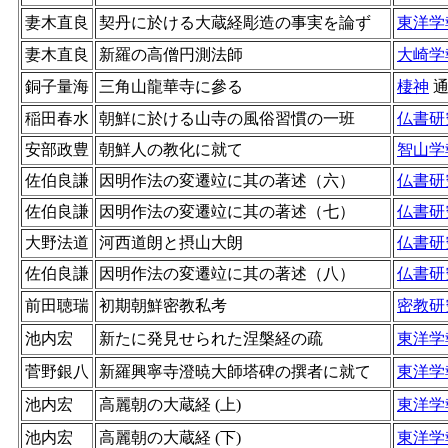
妻木直良
契丹に於ける大蔵経彫造の事実を論ず
東洋学
妻木直良
新羅の高僧円測法師
大崎学
銅子量海
三角山龍華寺に參る
棲神
稲田春水
朝鮮に於ける山寺の風俗習慣の一班
仏書研
安部政豊
朝鮮人の教化に就て
智山学
佐伯良謙
因明作法の変遷竝に其の著述（六）
仏書研
佐伯良謙
因明作法の変遷竝に其の著述（七）
仏書研
大野法道
河西道朗と摂山大朗
仏書研
佐伯良謙
因明作法の変遷竝に其の著述（八）
仏書研
前田聴瑞
初期朝鮮密教私考
密教研
池内宏
新たに発見せられた涅槃経の疏
東洋学
菅野銀八
新羅興寧寺澄暁大師塔碑の撰者に就て
東洋学
池内宏
高麗朝の大蔵経 (上)
東洋学
池内宏
高麗朝の大蔵経 (下)
東洋学