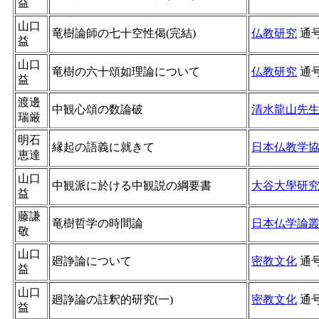
益
山口
竜樹論師の七十空性偈(完結)
仏教研究
通
益
山口
竜樹の六十頌如理論について
仏教研究
通
益
渡邊
中観心頌の数論破
清水龍山先
瑞厳
明石
縁起の語義に就きて
日本仏教学
恵達
山口
中観派に於ける中観説の綱要書
大谷大學研
益
藤謙
竜樹哲学の時間論
日本仏学論
敬
山口
廻諍論について
密教文化
通
益
山口
廻諍論の註釈的研究(一)
密教文化
通
益