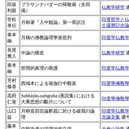
田坂
プラサンナパダーの帰敬偈（全四
仏教学研究
利親
偈）
笠松
印度哲学と
月称著『入中観論』第一章訳注
単伝
士還暦記念
泰本
月稱の佛教論理學派批判
印度学仏教
融
長尾
中論の構造
仏教学研究
雅人
泰本
世間的眞理の救護
印度学仏教
融
芳村
西域本による瑜伽行中觀派
印度學佛敎
修基
高田
Subhāṣita-saṁgraha (善説集) における
印度學佛敎
仁覚
大乘思想の斷片について
山口
月称造四百論釈疏に於ける破我の論
印度学仏教学
益
理
念論文集
通
藤本
中観論者の認識論的立場
大倉山論集