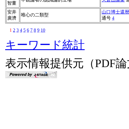
智董
安井
山口博士還
唯心の二類型
廣濟
通号
4
1
2
3
4
5
6
7
8
9
10
キーワード統計
表示情報提供元（PDF