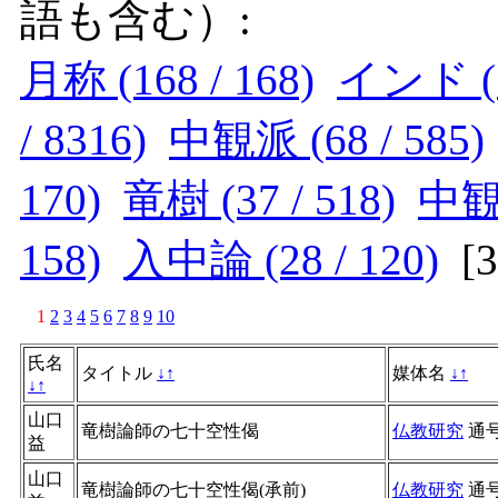
語も含む）:
月称 (168 / 168)
インド (14
/ 8316)
中観派 (68 / 585)
170)
竜樹 (37 / 518)
中観 
158)
入中論 (28 / 120)
[
1
2
3
4
5
6
7
8
9
10
氏名
タイトル
↓
↑
媒体名
↓
↑
↓
↑
山口
竜樹論師の七十空性偈
仏教研究
通
益
山口
竜樹論師の七十空性偈(承前)
仏教研究
通