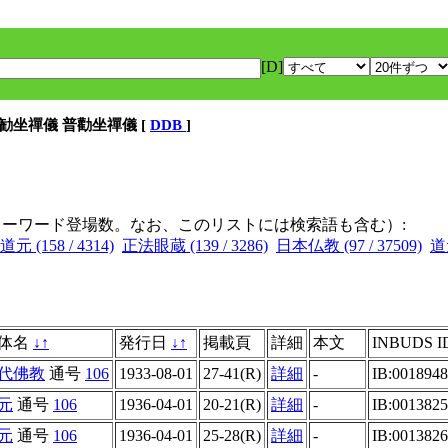
[D]
普勧坐禪儀 普勸坐禪儀 [
DDB
]
キーワード登場数。なお、このリストには検索語も含む）:
道元 (158 / 4314)
正法眼蔵 (139 / 3286)
日本仏教 (97 / 37509)
道元
体名
↓
↑
発行日
↓
↑
掲載頁
詳細
本文
INBUDS I
代佛教
通号
106
1933-08-01
27-41(R)
詳細
-
IB:001894
元
通号
106
1936-04-01
20-21(R)
詳細
-
IB:001382
元
通号
106
1936-04-01
25-28(R)
詳細
-
IB:001382