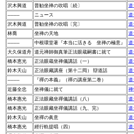
沢木興道
普勧坐禅の吹唱〔続〕
道
--------
ニュース
道
沢木興道
普勧坐禅の吹唱〔完〕
道
林喬
坐禅の天地
道
--------
中根環堂著『本当に活きる 坐禅の極意』
道
大久保道舟
道元禅師御真筆正法眼蔵嗣書に就て
道
橋本恵光
正法眼蔵坐禅儀講話（一）
道
鈴木天山
正法眼藏講座（第十二囘） 辯道話
道
--------
『禪の本義』（禪の講座第二巻）
道
近藤全忠
坐禅儀に就て
禅
橋本惠光
正法眼藏坐禪儀講話（八）
道
橋本惠光
正法眼藏坐禪儀講話（九、完）
道
鈴木天山
坐禪の眞意
道
橋本惠光
經行軌提唱（四）
道