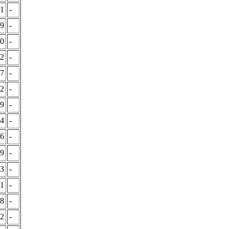
31
-
69
-
80
-
72
-
07
-
12
-
39
-
24
-
16
-
49
-
73
-
31
-
08
-
42
-