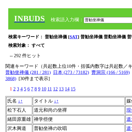
INBUDS
検索語入力欄：
検索キーワード： 普勧坐禅儀 [
SAT
] 普勧坐禅儀 普勸坐禅儀 
検索対象： すべて
-- 292 件ヒット
関連キーワード（共起数上位10件・括弧内数字は共起数／
普勧坐禅儀 (281 / 281)
日本 (273 / 73182)
曹洞宗 (166 / 5169)
3868)
[
30件まで表示
]
1
2
3
4
5
6
7
8
9
10
11
12
13
14
15
氏名
↓
↑
タイトル
↓
↑
媒
松下石人
道元和尚の坐禪
現
緒田原重雄
禅学些便
道
沢木興道
普勧坐禅の吹唱
道